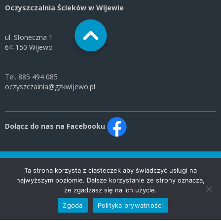
Oczyszczalnia Ścieków w Wijewie
ul. Słoneczna 1
64-150 Wijewo
Tel. 885 494 085
oczyszczalnia@gzkwijewo.pl
Dołącz do nas na Facebooku
© 2020 Gminny Zakład Komunalny Wijewo Sp. z o. o. | Wszelkie prawa
Ta strona korzysta z ciasteczek aby świadczyć usługi na
zastrzeżone
najwyższym poziomie. Dalsze korzystanie ze strony oznacza,
że zgadzasz się na ich użycie.
Zgoda
Polityka prywatności
Designed by
YANIK Agencja Reklamowa Sp. z o.o.
.