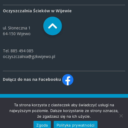
Oczyszczalnia Ścieków w Wijewie
ul. Słoneczna 1
64-150 Wijewo
Tel. 885 494 085
oczyszczalnia@gzkwijewo.pl
Dołącz do nas na Facebooku
© 2020 Gminny Zakład Komunalny Wijewo Sp. z o. o. | Wszelkie prawa
Ta strona korzysta z ciasteczek aby świadczyć usługi na
zastrzeżone
najwyższym poziomie. Dalsze korzystanie ze strony oznacza,
że zgadzasz się na ich użycie.
Zgoda
Polityka prywatności
Designed by
YANIK Agencja Reklamowa Sp. z o.o.
.