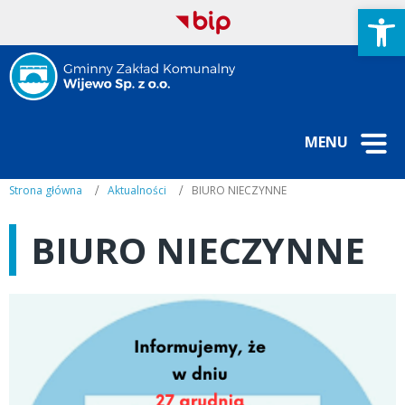
Open
MENU
Strona główna
Aktualności
BIURO NIECZYNNE
BIURO NIECZYNNE