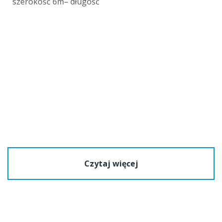
szerokość 6m– długość
Czytaj więcej