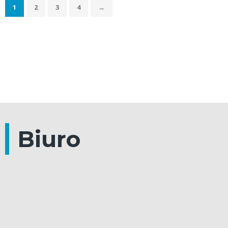
1
2
3
4
→
Biuro