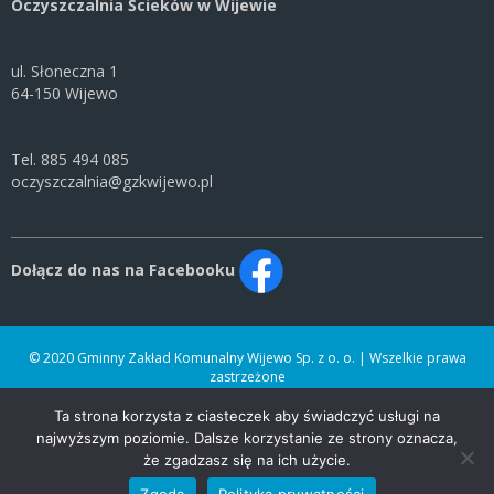
Oczyszczalnia Ścieków w Wijewie
ul. Słoneczna 1
64-150 Wijewo
Tel. 885 494 085
oczyszczalnia@gzkwijewo.pl
Dołącz do nas na Facebooku
© 2020 Gminny Zakład Komunalny Wijewo Sp. z o. o. | Wszelkie prawa
zastrzeżone
Ta strona korzysta z ciasteczek aby świadczyć usługi na
najwyższym poziomie. Dalsze korzystanie ze strony oznacza,
Designed by
YANIK Agencja Reklamowa Sp. z o.o.
.
że zgadzasz się na ich użycie.
Zgoda
Polityka prywatności