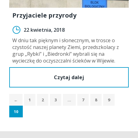
Przyjaciele przyrody
22 kwietnia, 2018
W dniu tak pięknym i słonecznym, w trosce o
czystość naszej planety Ziemi, przedszkolacy z
grup „Rybki” i „Biedronki” wybrali się na
wycieczkę do oczyszczalni ścieków w Wijewie.
Czytaj dalej
←
1
2
3
…
7
8
9
10