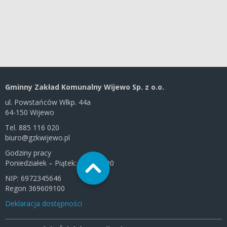
Gminny Zakład Komunalny Wijewo Sp. z o.o.
ul. Powstańców Wlkp. 44a
64-150 Wijewo
Tel. 885 116 020
biuro@gzkwijewo.pl
Godziny pracy
Poniedziałek – Piątek: 7:00–15:00
NIP: 6972345646
Regon 369609100
Deklaracja dostępności