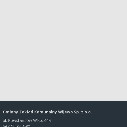
Gminny Zakład Komunalny Wijewo Sp. z o.o.
ul. Powstańców Wlkp. 44a
64-150 Wijewo